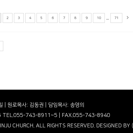
...
2
3
4
5
6
7
8
9
10
71
2일
|
원로목사: 김동권 | 담임목사: 송영의
6
TEL.055-743-8911~5 | FAX.055-743-8940
INJU CHURCH.
ALL RIGHTS RESERVED.
DESIGNED BY