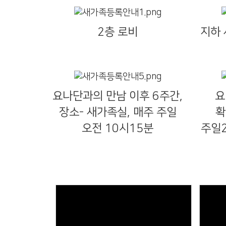
2층 로비
지하
요나단과의 만남 이후 6주간,
요
장소- 새가족실, 매주 주일
확
오전 10시15분
주일