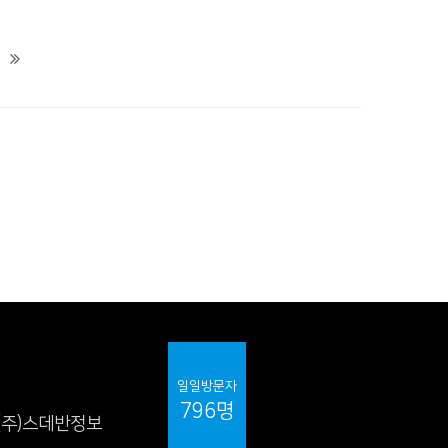
일일방문자
796명
(주)스데반정보