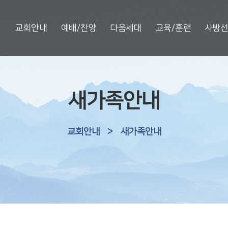
교회안내
예배/찬양
다음세대
교육/훈련
사방
새가족안내
교회안내
>
새가족안내