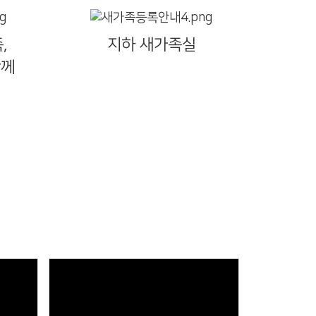
,
지하 새가족실
함께